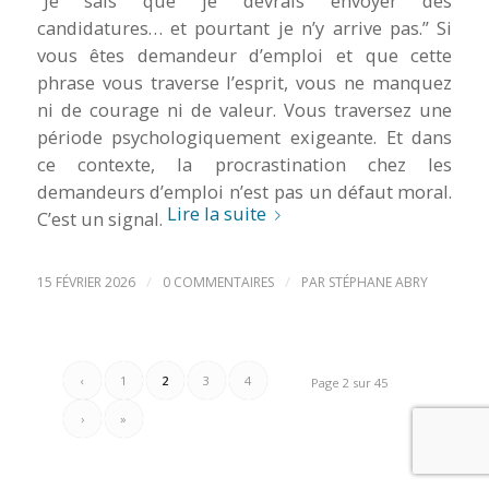
“Je sais que je devrais envoyer des
candidatures… et pourtant je n’y arrive pas.” Si
vous êtes demandeur d’emploi et que cette
phrase vous traverse l’esprit, vous ne manquez
ni de courage ni de valeur. Vous traversez une
période psychologiquement exigeante. Et dans
ce contexte, la procrastination chez les
demandeurs d’emploi n’est pas un défaut moral.
Lire la suite
C’est un signal.
/
/
15 FÉVRIER 2026
0 COMMENTAIRES
PAR
STÉPHANE ABRY
‹
1
2
3
4
Page 2 sur 45
›
»